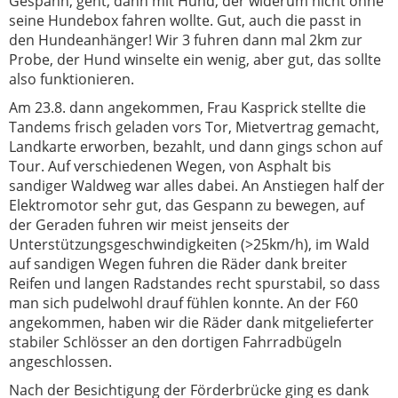
Gespann, geht, dann mit Hund, der widerum nicht ohne
seine Hundebox fahren wollte. Gut, auch die passt in
den Hundeanhänger! Wir 3 fuhren dann mal 2km zur
Probe, der Hund winselte ein wenig, aber gut, das sollte
also funktionieren.
Am 23.8. dann angekommen, Frau Kasprick stellte die
Tandems frisch geladen vors Tor, Mietvertrag gemacht,
Landkarte erworben, bezahlt, und dann gings schon auf
Tour. Auf verschiedenen Wegen, von Asphalt bis
sandiger Waldweg war alles dabei. An Anstiegen half der
Elektromotor sehr gut, das Gespann zu bewegen, auf
der Geraden fuhren wir meist jenseits der
Unterstützungsgeschwindigkeiten (>25km/h), im Wald
auf sandigen Wegen fuhren die Räder dank breiter
Reifen und langen Radstandes recht spurstabil, so dass
man sich pudelwohl drauf fühlen konnte. An der F60
angekommen, haben wir die Räder dank mitgelieferter
stabiler Schlösser an den dortigen Fahrradbügeln
angeschlossen.
Nach der Besichtigung der Förderbrücke ging es dank